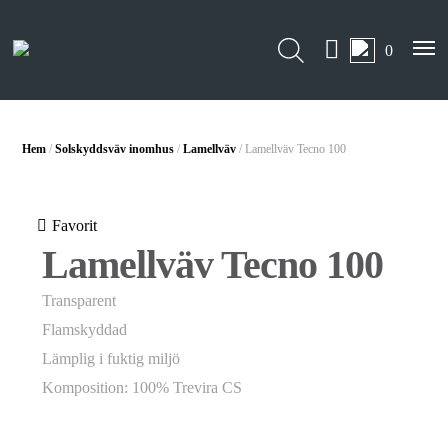
0
Hem
/
Solskyddsväv inomhus
/
Lamellväv
/ Lamellväv Tecno 100
Favorit
Lamellväv Tecno 100
Transparent
Flamskyddad
Lämplig i fuktig miljö
Komposition: 100% Trevira CS