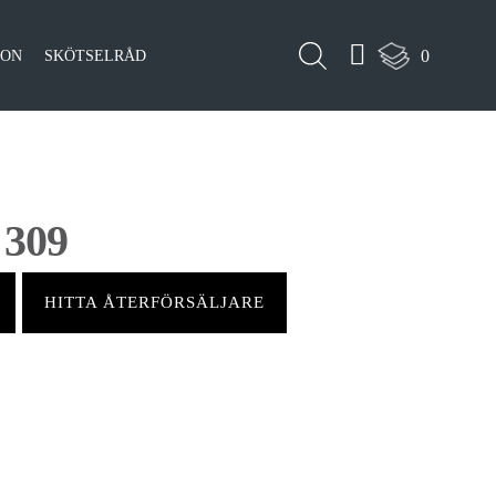
0
ION
SKÖTSELRÅD
 309
HITTA ÅTERFÖRSÄLJARE