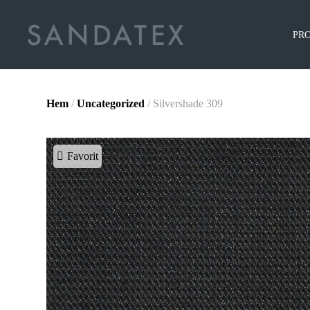
PR
Hem
/
Uncategorized
/ Silvershade 309
Favorit