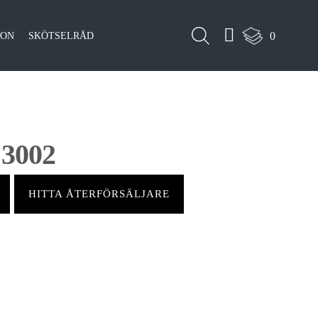
0
ION
SKÖTSELRÅD
 3002
HITTA ÅTERFÖRSÄLJARE