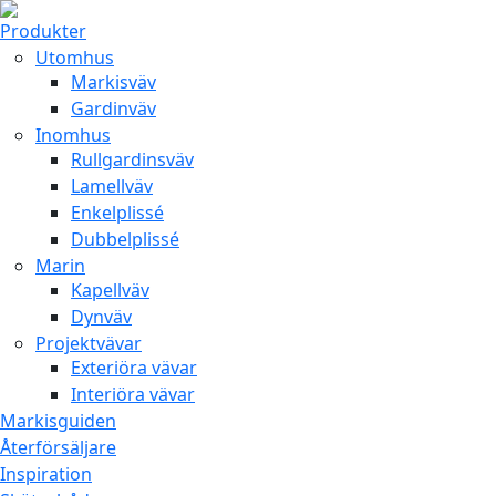
Produkter
Utomhus
Markisväv
Gardinväv
Inomhus
Rullgardinsväv
Lamellväv
Enkelplissé
Dubbelplissé
Marin
Kapellväv
Dynväv
Projektvävar
Exteriöra vävar
Interiöra vävar
Markisguiden
Återförsäljare
Inspiration