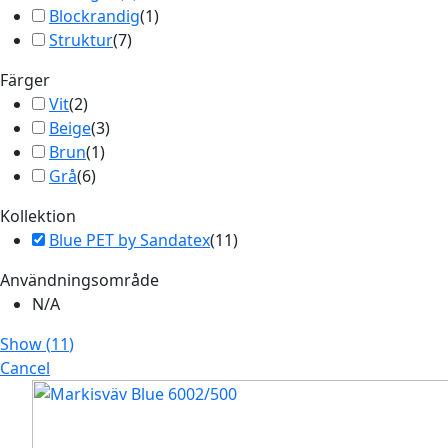
Blockrandig
(
1
)
Struktur
(
7
)
Färger
Vit
(
2
)
Beige
(
3
)
Brun
(
1
)
Grå
(
6
)
Kollektion
Blue PET by Sandatex
(
11
)
Användningsområde
N/A
Show
(
11
)
Cancel