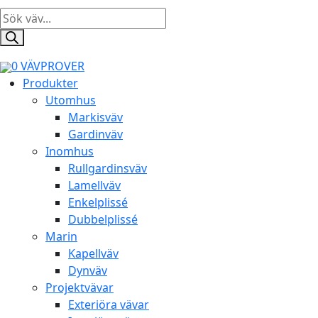
Products
search
0
VÄVPROVER
Produkter
Utomhus
Markisväv
Gardinväv
Inomhus
Rullgardinsväv
Lamellväv
Enkelplissé
Dubbelplissé
Marin
Kapellväv
Dynväv
Projektvävar
Exteriöra vävar