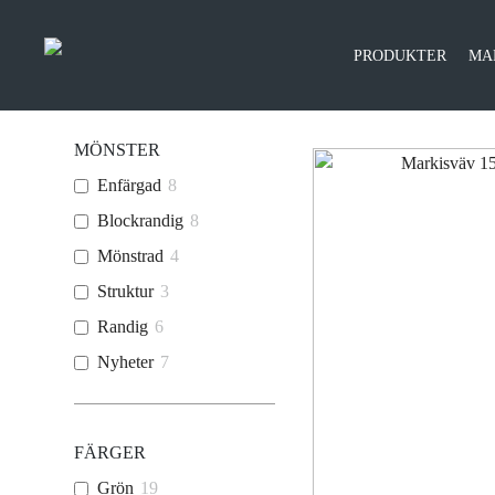
PRODUKTER
MA
MÖNSTER
Enfärgad
8
Blockrandig
8
Mönstrad
4
Struktur
3
Randig
6
Nyheter
7
FÄRGER
Grön
19