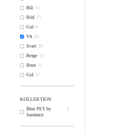
Blå
15
Röd
15
Gul
9
Vit
26
Svart
18
Beige
32
Brun
11
Grå
57
KOLLEKTION
Blue PET by
2
Sandatex