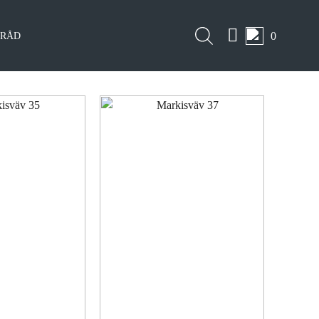
0
LRÅD