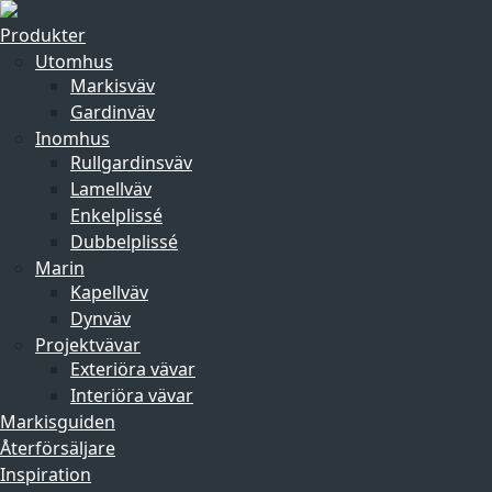
Produkter
Utomhus
Markisväv
Gardinväv
Inomhus
Rullgardinsväv
Lamellväv
Enkelplissé
Dubbelplissé
Marin
Kapellväv
Dynväv
Projektvävar
Exteriöra vävar
Interiöra vävar
Markisguiden
Återförsäljare
Inspiration