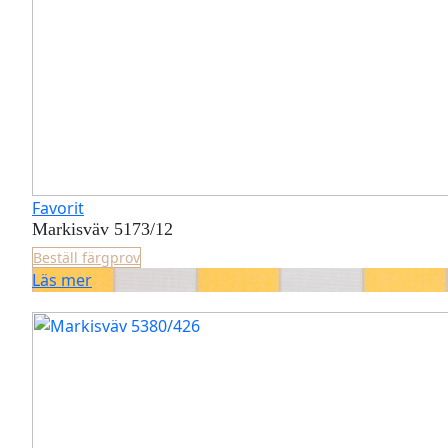
Favorit
Markisväv 5173/12
Beställ färgprov
Läs mer