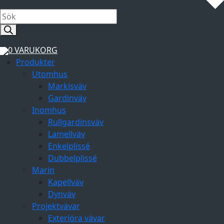
Products
search
0
VARUKORG
Produkter
Utomhus
Markisväv
Gardinväv
Inomhus
Rullgardinsväv
Lamellväv
Enkelplissé
Dubbelplissé
Marin
Kapellväv
Dynväv
Projektvävar
Exteriöra vävar