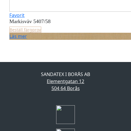
Favorit
Markisväv 5407/58
Beställ färgprov
Läs mer
SANDATEX I BORÅS AB
Elementgatan 12
504 64 Borås