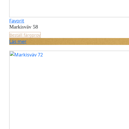
Favorit
Markisväv 58
Beställ färgprov
Läs mer