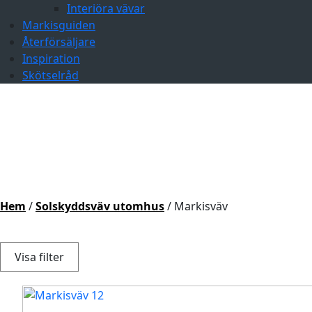
Interiöra vävar
Markisguiden
Återförsäljare
Inspiration
Skötselråd
Hem
/
Solskyddsväv utomhus
/ Markisväv
Visa
filter