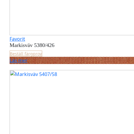
Favorit
Markisväv 5380/426
Beställ färgprov
Läs mer