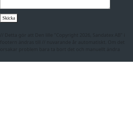
// Detta gör att Den lille "Copyright 2026, Sandatex AB" i
footern ändras till // nuvarande år automatiskt. Om det
orsakar problem bara ta bort det och manuellt ändra