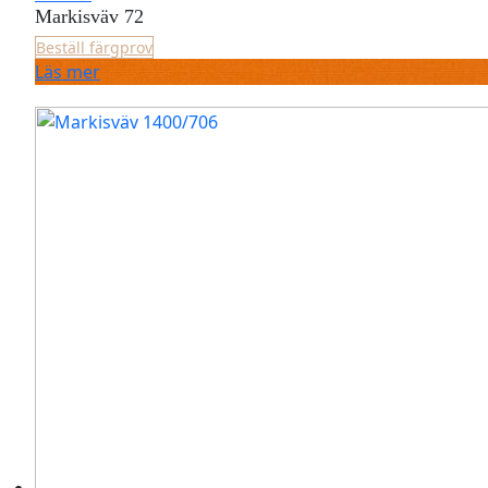
Markisväv 72
Beställ färgprov
Läs mer