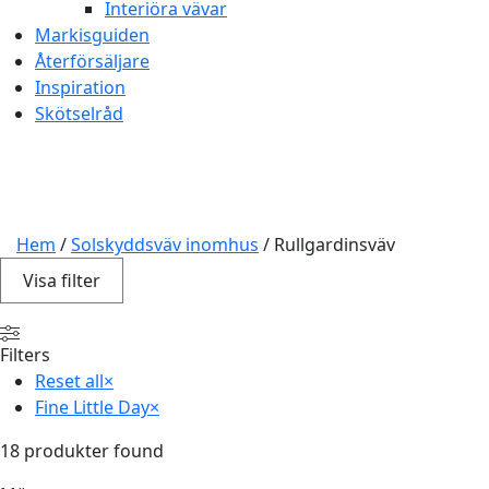
Interiöra vävar
Markisguiden
Återförsäljare
Inspiration
Skötselråd
Hem
/
Solskyddsväv inomhus
/ Rullgardinsväv
Visa
filter
Filters
Reset all
×
Fine Little Day
×
18
produkter found