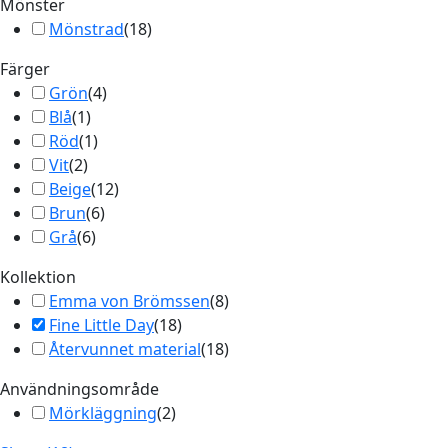
Mönster
Mönstrad
(
18
)
Färger
Grön
(
4
)
Blå
(
1
)
Röd
(
1
)
Vit
(
2
)
Beige
(
12
)
Brun
(
6
)
Grå
(
6
)
Kollektion
Emma von Brömssen
(
8
)
Fine Little Day
(
18
)
Återvunnet material
(
18
)
Användningsområde
Mörkläggning
(
2
)