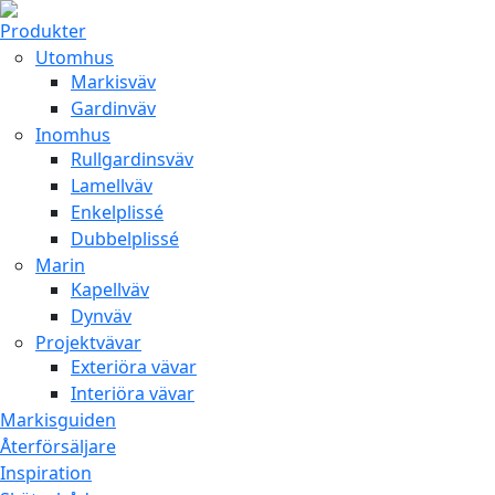
Produkter
Utomhus
Markisväv
Gardinväv
Inomhus
Rullgardinsväv
Lamellväv
Enkelplissé
Dubbelplissé
Marin
Kapellväv
Dynväv
Projektvävar
Exteriöra vävar
Interiöra vävar
Markisguiden
Återförsäljare
Inspiration