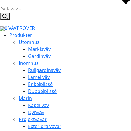
Products
search
0
VÄVPROVER
Produkter
Utomhus
Markisväv
Gardinväv
Inomhus
Rullgardinsväv
Lamellväv
Enkelplissé
Dubbelplissé
Marin
Kapellväv
Dynväv
Projektvävar
Exteriöra vävar