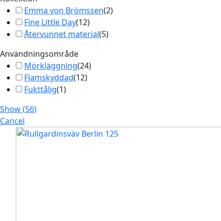
Emma von Brömssen
(
2
)
Fine Little Day
(
12
)
Återvunnet material
(
5
)
Användningsområde
Mörkläggning
(
24
)
Flamskyddad
(
12
)
Fukttålig
(
1
)
Show
(
56
)
Cancel