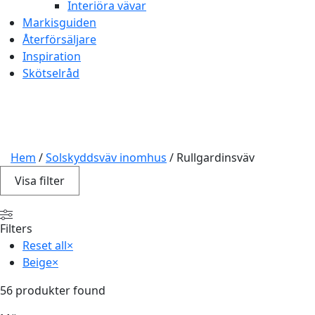
Interiöra vävar
Markisguiden
Återförsäljare
Inspiration
Skötselråd
Hem
/
Solskyddsväv inomhus
/ Rullgardinsväv
Visa
filter
Filters
Reset all
×
Beige
×
56
produkter found