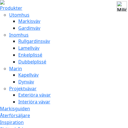
Produkter
Utomhus
Markisväv
Gardinväv
Inomhus
Rullgardinsväv
Lamellväv
Enkelplissé
Dubbelplissé
Marin
Kapellväv
Dynväv
Projektvävar
Exteriöra vävar
Interiöra vävar
Markisguiden
Återförsäljare
Inspiration