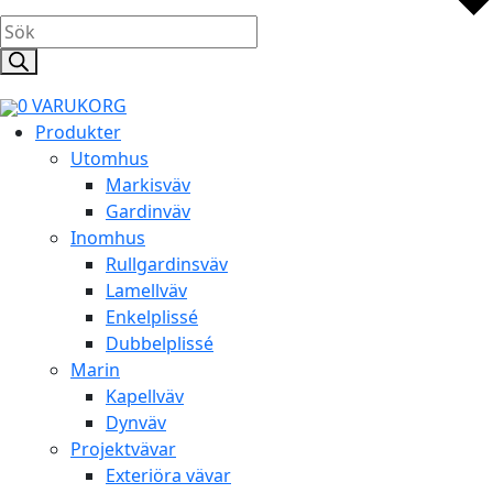
Products
search
0
VARUKORG
Produkter
Utomhus
Markisväv
Gardinväv
Inomhus
Rullgardinsväv
Lamellväv
Enkelplissé
Dubbelplissé
Marin
Kapellväv
Dynväv
Projektvävar
Exteriöra vävar