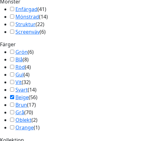
Mönster
Enfärgad
(
41
)
Mönstrad
(
14
)
Struktur
(
22
)
Screenväv
(
6
)
Färger
Grön
(
6
)
Blå
(
8
)
Röd
(
4
)
Gul
(
4
)
Vit
(
32
)
Svart
(
14
)
Beige
(
56
)
Brun
(
17
)
Grå
(
70
)
Oblekt
(
2
)
Orange
(
1
)
Kollektion