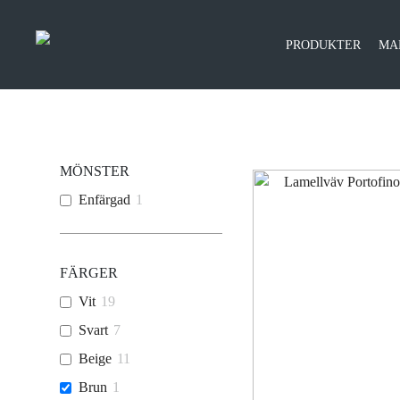
PRODUKTER
MA
MÖNSTER
Enfärgad
1
FÄRGER
Vit
19
Svart
7
Beige
11
Brun
1