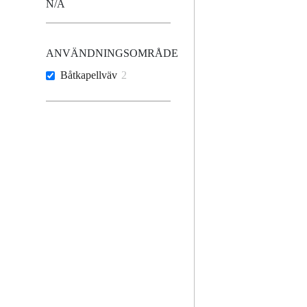
N/A
ANVÄNDNINGSOMRÅDE
Båtkapellväv
2